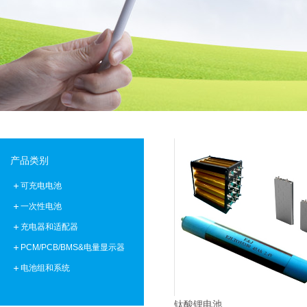
批量生产低温-40°C锂离子聚合物电池
E＆J 12V磷酸铁锂锂离子电池-替换铅酸电池
E＆J生产的快速充电锂电池，支持2-10C充电电流
E&J购买江西省建设新能源产业园
产品类别
可充电电池
一次性电池
充电器和适配器
PCM/PCB/BMS&电量显示器
电池组和系统
钛酸锂电池