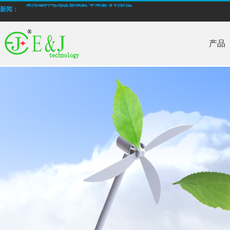
采用燃料电池改善续航 苹果新专利获批
新闻：
E&J 生产低温高倍率锂电池
产品
E＆J 锂聚合物电池电池，型号为EJ606090，4000mAh通过PSE认证
批量生产低温-40°C锂离子聚合物电池
E＆J 12V磷酸铁锂锂离子电池-替换铅酸电池
E＆J生产的快速充电锂电池，支持2-10C充电电流
E&J购买江西省建设新能源产业园
2014年12月我国电池行业出口额同比增长16.67%
采用燃料电池改善续航 苹果新专利获批
E&J 生产低温高倍率锂电池
E＆J 锂聚合物电池电池，型号为EJ606090，4000mAh通过PSE认证