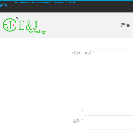
采用燃料电池改善续航 苹果新专利获批
新闻：
E&J 生产低温高倍率锂电池
产品
E＆J 锂聚合物电池电池，型号为EJ606090，4000mAh通过PSE认证
批量生产低温-40°C锂离子聚合物电池
E＆J 12V磷酸铁锂锂离子电池-替换铅酸电池
描述:
E＆J生产的快速充电锂电池，支持2-10C充电电流
E&J购买江西省建设新能源产业园
2014年12月我国电池行业出口额同比增长16.67%
采用燃料电池改善续航 苹果新专利获批
*
E&J 生产低温高倍率锂电池
名称:
*
E＆J 锂聚合物电池电池，型号为EJ606090，4000mAh通过PSE认证