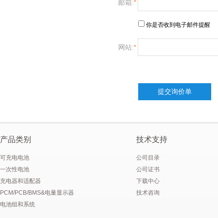
邮箱:
*
批量生产低温-40°C锂离子聚合物电池
你是否
收到
电子邮件提醒
E＆J 12V磷酸铁锂锂离子电池-替换铅酸电池
网站:
*
E＆J生产的快速充电锂电池，支持2-10C充电电流
E&J购买江西省建设新能源产业园
产品类别
技术支持
可充电电池
公司目录
一次性电池
公司证书
充电器和适配器
下载中心
PCM/PCB/BMS&电量显示器
技术咨询
电池组和系统