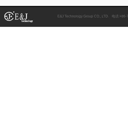
E&J Technology Group CO., LTD.
电话
:+86-