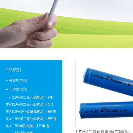
批量生产低温-40°C锂离子聚合物电池
E＆J 12V磷酸铁锂锂离子电池-替换铅酸电池
E＆J生产的快速充电锂电池，支持2-10C充电电流
E&J购买江西省建设新能源产业园
产品类别
可充电电池
一次性电池
2.9V锂二氧化硫电池（WR
电池）
3.0V锂二氧化锰电池（CR
电池）
3.6V锂亚硫酰氯电池（ER电
池）
1.5V锂二硫化铁电池（FR电
池）
1.5V碱性电池（LR电池）
1.5V锂二硫化铁电池(FR电池）