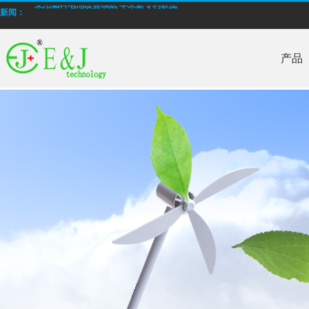
采用燃料电池改善续航 苹果新专利获批
新闻：
E&J 生产低温高倍率锂电池
产品
E＆J 锂聚合物电池电池，型号为EJ606090，4000mAh通过PSE认证
批量生产低温-40°C锂离子聚合物电池
E＆J 12V磷酸铁锂锂离子电池-替换铅酸电池
E＆J生产的快速充电锂电池，支持2-10C充电电流
E&J购买江西省建设新能源产业园
2014年12月我国电池行业出口额同比增长16.67%
采用燃料电池改善续航 苹果新专利获批
E&J 生产低温高倍率锂电池
E＆J 锂聚合物电池电池，型号为EJ606090，4000mAh通过PSE认证