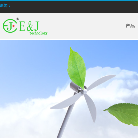
新闻：
E&J 生产低温高倍率锂电池
E＆J 锂聚合物电池电池，型号为EJ606090，4000mAh通过PSE认证
产品
批量生产低温-40°C锂离子聚合物电池
E＆J 12V磷酸铁锂锂离子电池-替换铅酸电池
E＆J生产的快速充电锂电池，支持2-10C充电电流
E&J购买江西省建设新能源产业园
2014年12月我国电池行业出口额同比增长16.67%
采用燃料电池改善续航 苹果新专利获批
E&J 生产低温高倍率锂电池
E＆J 锂聚合物电池电池，型号为EJ606090，4000mAh通过PSE认证