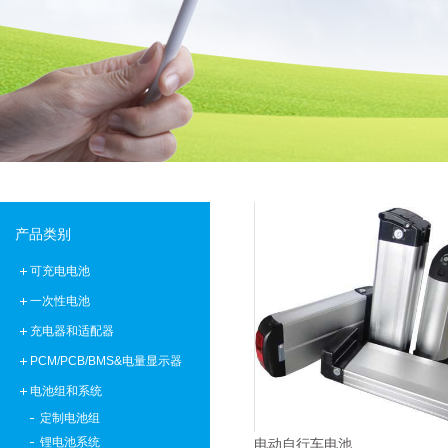
批量生产低温-40°C锂离子聚合物电池
E＆J 12V磷酸铁锂锂离子电池-替换铅酸电池
E＆J生产的快速充电锂电池，支持2-10C充电电流
E&J购买江西省建设新能源产业园
产品类别
可充电电池
一次性电池
充电器和适配器
PCM/PCB/BMS&电量显示器
电池组和系统
定制电池组
锂电池系统
电动自行车电池