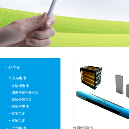
批量生产低温-40°C锂离子聚合物电池
E＆J 12V磷酸铁锂锂离子电池-替换铅酸电池
E＆J生产的快速充电锂电池，支持2-10C充电电流
E&J购买江西省建设新能源产业园
产品类别
可充电电池
钛酸锂电池
锂离子聚合物电池
磷酸铁锂电池
锂离子电池
镍氢电池
镍镉电池
钛酸锂电池
一次性电池