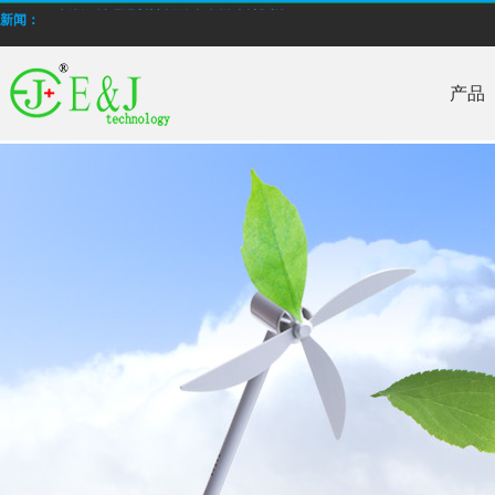
采用燃料电池改善续航 苹果新专利获批
新闻：
E&J 生产低温高倍率锂电池
产品
E＆J 锂聚合物电池电池，型号为EJ606090，4000mAh通过PSE认证
批量生产低温-40°C锂离子聚合物电池
E＆J 12V磷酸铁锂锂离子电池-替换铅酸电池
E＆J生产的快速充电锂电池，支持2-10C充电电流
E&J购买江西省建设新能源产业园
2014年12月我国电池行业出口额同比增长16.67%
采用燃料电池改善续航 苹果新专利获批
E&J 生产低温高倍率锂电池
E＆J 锂聚合物电池电池，型号为EJ606090，4000mAh通过PSE认证