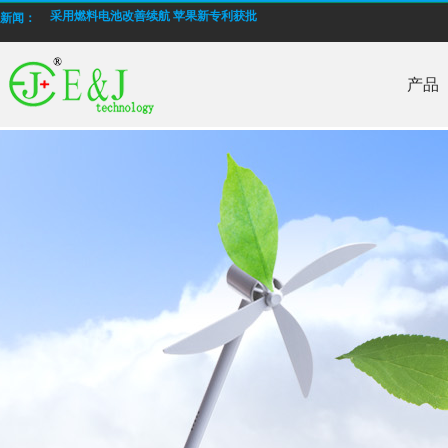
采用燃料电池改善续航 苹果新专利获批
新闻：
E&J 生产低温高倍率锂电池
产品
E＆J 锂聚合物电池电池，型号为EJ606090，4000mAh通过PSE认证
批量生产低温-40°C锂离子聚合物电池
E＆J 12V磷酸铁锂锂离子电池-替换铅酸电池
E＆J生产的快速充电锂电池，支持2-10C充电电流
E&J购买江西省建设新能源产业园
2014年12月我国电池行业出口额同比增长16.67%
采用燃料电池改善续航 苹果新专利获批
E&J 生产低温高倍率锂电池
E＆J 锂聚合物电池电池，型号为EJ606090，4000mAh通过PSE认证