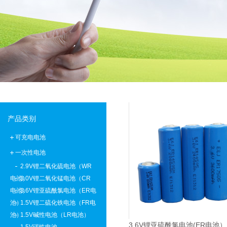
批量生产低温-40°C锂离子聚合物电池
E＆J 12V磷酸铁锂锂离子电池-替换铅酸电池
E＆J生产的快速充电锂电池，支持2-10C充电电流
E&J购买江西省建设新能源产业园
产品类别
可充电电池
一次性电池
2.9V锂二氧化硫电池（WR
电池）
3.0V锂二氧化锰电池（CR
电池）
3.6V锂亚硫酰氯电池（ER电
池）
1.5V锂二硫化铁电池（FR电
池）
1.5V碱性电池（LR电池）
3.6V锂亚硫酰氯电池(ER电池）