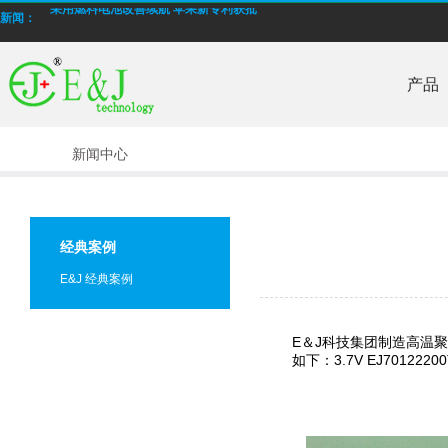
采用燃料电池改善续航 苹果新专利获批
新闻：
E&J 生产低温高倍率锂电池
产品
E＆J 锂聚合物电池电池，型号为EJ606090，4000mAh通过PSE认证
批量生产低温-40°C锂离子聚合物电池
新闻中心
E＆J 12V磷酸铁锂锂离子电池-替换铅酸电池
E＆J生产的快速充电锂电池，支持2-10C充电电流
经典案例
E&J购买江西省建设新能源产业园
E&J 经典案例
2014年12月我国电池行业出口额同比增长16.67%
E＆J科技集团制造高温聚
采用燃料电池改善续航 苹果新专利获批
如下：3.7V EJ7012220
E&J 生产低温高倍率锂电池
E＆J 锂聚合物电池电池，型号为EJ606090，4000mAh通过PSE认证