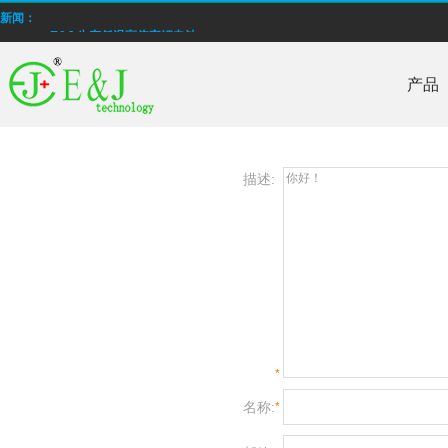
新闻：
E&J 生产低温高倍率锂电池
E＆J 锂聚合物电池电池，型号为EJ606090，4000mAh通过PSE认证
产品
批量生产低温-40°C锂离子聚合物电池
E＆J 12V磷酸铁锂锂离子电池-替换铅酸电池
描述:
E＆J生产的快速充电锂电池，支持2-10C充电电流
E&J购买江西省建设新能源产业园
2014年12月我国电池行业出口额同比增长16.67%
采用燃料电池改善续航 苹果新专利获批
*
E&J 生产低温高倍率锂电池
名称:
*
E＆J 锂聚合物电池电池，型号为EJ606090，4000mAh通过PSE认证