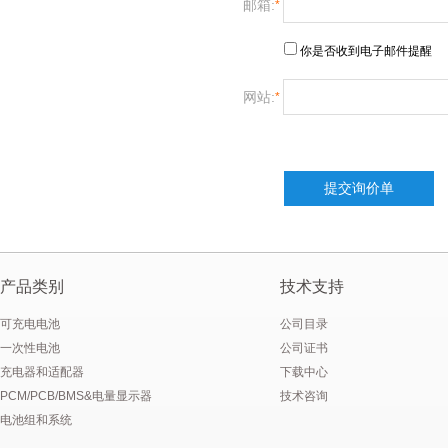
邮箱:
*
批量生产低温-40°C锂离子聚合物电池
你是否
收到
电子邮件提醒
E＆J 12V磷酸铁锂锂离子电池-替换铅酸电池
网站:
*
E＆J生产的快速充电锂电池，支持2-10C充电电流
E&J购买江西省建设新能源产业园
产品类别
技术支持
可充电电池
公司目录
一次性电池
公司证书
充电器和适配器
下载中心
PCM/PCB/BMS&电量显示器
技术咨询
电池组和系统