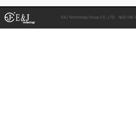
E&J Technology Group CO., LTD.
电话
:+86-